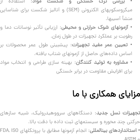
•⁠
بررسی ترک خستگی و شکست مواد
: استفاده از
میکروسکوپهای الکترونی (SEM) و آنالیز شکست برای شناسایی
منشأ آسیبها.
•⁠
⁠آزمونهای شوک حرارتی و محیطی
: ارزیابی تأثیر نوسانات دما و
رطوبت بر عملکرد تجهیزات در طول زمان.
•⁠
تعیین عمر مفید تجهیزات
: پیشبینی طول عمر محصولات بر
اساس داده‌های حاصل از آزمونهای شتاب یافته.
•⁠
⁠مشاوره به تولید کنندگان
: بهینه سازی طراحی و انتخاب مواد
برای افزایش مقاومت در برابر خستگی
ایای همکاری با ما
هیزات نسل جدید
: دستگاههای سرووهیدرولیک، شبیه سازهای
تی چند محوره و سیستمهای ثبت داده با دقت بالا.
ستانداردهای بینالمللی
: انجام آزمونها مطابق با پروتکلهای FDA, ISO