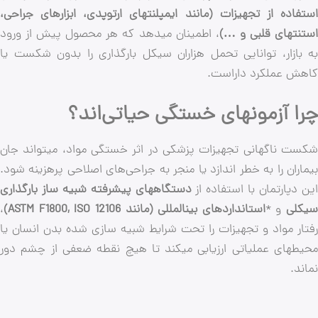
فاده از تجهیزات (مانند ایمپلنتهای ارتوپدی، ابزارهای جراحی،
تنتهای قلبی و …)
، اطمینان میدهد که هر محصول پیش از ورود
 بازار، توانایی تحمل هزاران سیکل بارگذاری را بدون شکست یا
هش عملکرد داراست.
ا آزمونهای خستگی حیاتی‌اند؟
ست ناگهانی تجهیزات پزشکی در اثر خستگی مواد، میتواند جان
اران را به خطر اندازد یا منجر به جراحی‌های اصلاحی پرهزینه شود.
 دپارتمان با استفاده از
دستگاههای پیشرفته شبیه ساز بارگذاری
کلی
و *
استانداردهای بینالمللی (مانند ASTM F1800, ISO 12106)
،
ار مواد و تجهیزات را تحت شرایط شبیه سازی شده بدن انسان یا
یطهای عملیاتی ارزیابی میکند تا هیچ نقطه ضعفی از چشم دور
ند.